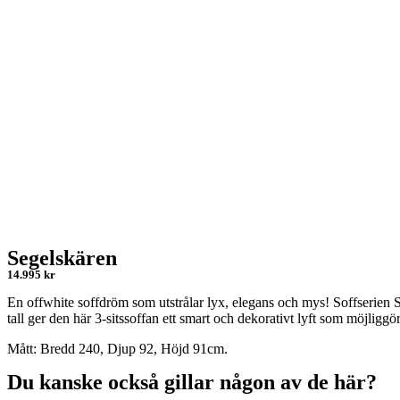
Segelskären
14.995 kr
En offwhite soffdröm som utstrålar lyx, elegans och mys! Soffserien 
tall ger den här 3-sitssoffan ett smart och dekorativt lyft som möjligg
Mått: Bredd 240, Djup 92, Höjd 91cm.
Du kanske också gillar någon av de här?