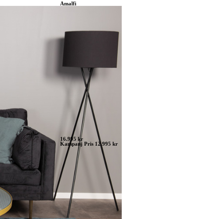
Amalfi
16.995 kr
Kampanj Pris 12.995 kr