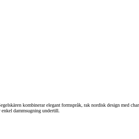
Segelskären kombinerar elegant formspråk, rak nordisk design med char
ör enkel dammsugning undertill.