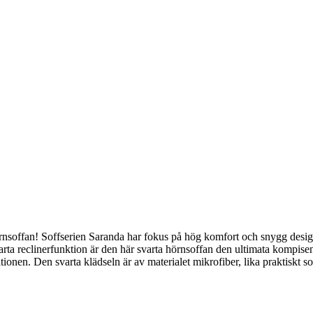
nsoffan! Soffserien Saranda har fokus på hög komfort och snygg design
ta reclinerfunktion är den här svarta hörnsoffan den ultimata kompisen
itionen. Den svarta klädseln är av materialet mikrofiber, lika praktiskt so