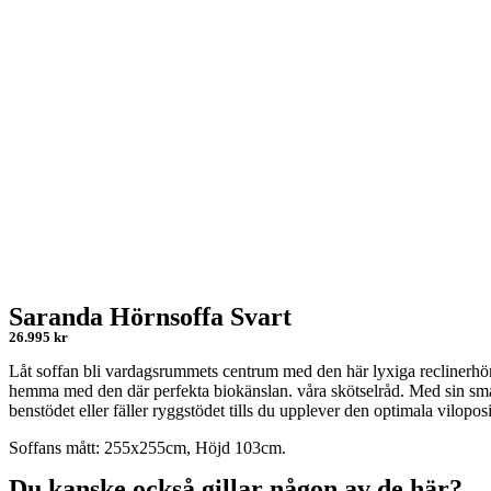
Saranda Hörnsoffa Svart
26.995 kr
Låt soffan bli vardagsrummets centrum med den här lyxiga reclinerhör
hemma med den där perfekta biokänslan. våra skötselråd. Med sin smar
benstödet eller fäller ryggstödet tills du upplever den optimala vilopos
Soffans mått: 255x255cm, Höjd 103cm.
Du kanske också gillar någon av de här?