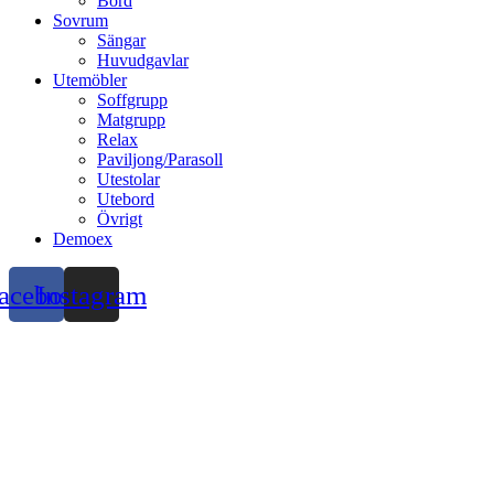
Bord
Sovrum
Sängar
Huvudgavlar
Utemöbler
Soffgrupp
Matgrupp
Relax
Paviljong/Parasoll
Utestolar
Utebord
Övrigt
Demoex
acebook
Instagram