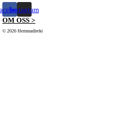
acebook
Instagram
OM OSS >
© 2026 Hemmadirekt