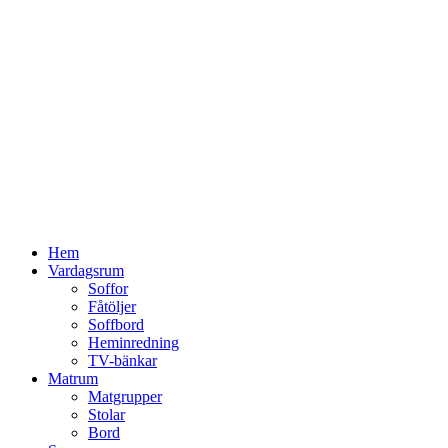
Hoppa
till
innehåll
Hem
Vardagsrum
Soffor
Fåtöljer
Soffbord
Heminredning
TV-bänkar
Matrum
Matgrupper
Stolar
Bord