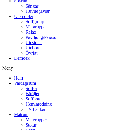
Sovrum
Sängar
Huvudgavlar
Utemöbler
Soffgrupp
Matgrupp
Relax
Paviljong/Parasoll
Utestolar
Utebord
Övrigt
Demoex
Meny
Hem
Vardagsrum
Soffor
Fåtöljer
Soffbord
Heminredning
TV-bänkar
Matrum
Matgrupper
Stolar