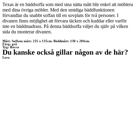
Texas är en bäddsoffa som med sina nätta mått blir enkel att möblera
med dina övriga möbler. Med den smidiga bäddfunktionen
förvandlar du snabbt soffan till en sovplats för två personer. I
divanen finns möjlighet att förvara täcken och kuddar eller varför
inte en bäddmadrass. På denna bäddsoffa väljer du själv på vilken
sida du monterar divanen.
Mått: Soffans mått: 235 x 135cm. Bäddmått: 130 x 204cm.
Färg: grå
Tyg: Rocco
Du kanske också gillar någon av de här?
Lora