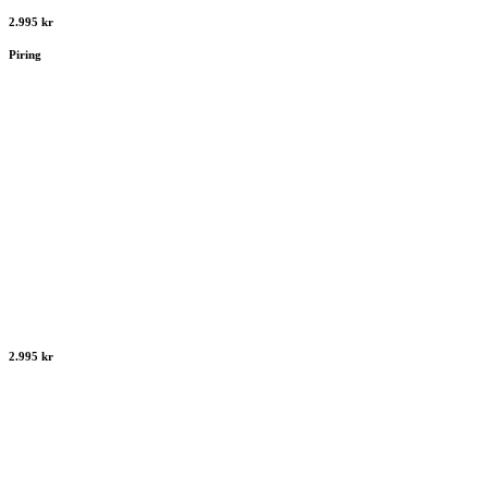
2.995 kr
Piring
2.995 kr