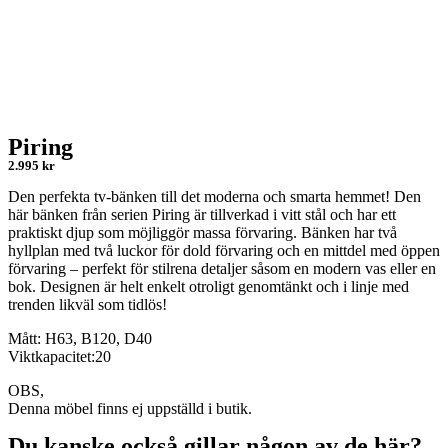
Piring
2.995 kr
Den perfekta tv-bänken till det moderna och smarta hemmet! Den
här bänken från serien Piring är tillverkad i vitt stål och har ett
praktiskt djup som möjliggör massa förvaring. Bänken har två
hyllplan med två luckor för dold förvaring och en mittdel med öppen
förvaring – perfekt för stilrena detaljer såsom en modern vas eller en
bok. Designen är helt enkelt otroligt genomtänkt och i linje med
trenden likväl som tidlös!
Mått: H63, B120, D40
Viktkapacitet:20
OBS,
Denna möbel finns ej uppställd i butik.
Du kanske också gillar någon av de här?