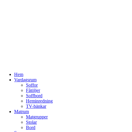
Hoppa
till
innehåll
Hem
Vardagsrum
Soffor
Fåtöljer
Soffbord
Heminredning
TV-bänkar
Matrum
Matgrupper
Stolar
Bord