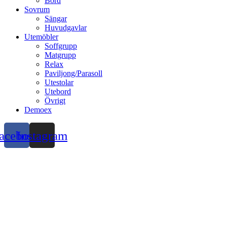
Bord
Sovrum
Sängar
Huvudgavlar
Utemöbler
Soffgrupp
Matgrupp
Relax
Paviljong/Parasoll
Utestolar
Utebord
Övrigt
Demoex
acebook
Instagram