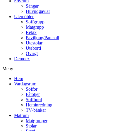
Sovrum
Sängar
Huvudgavlar
Utemöbler
Soffgrupp
Matgrupp
Relax
Paviljong/Parasoll
Utestolar
Utebord
Övrigt
Demoex
Meny
Hem
Vardagsrum
Soffor
Fåtöljer
Soffbord
Heminredning
TV-bänkar
Matrum
Matgrupper
Stolar