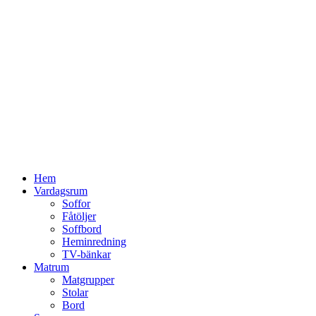
Hoppa
till
innehåll
Hem
Vardagsrum
Soffor
Fåtöljer
Soffbord
Heminredning
TV-bänkar
Matrum
Matgrupper
Stolar
Bord