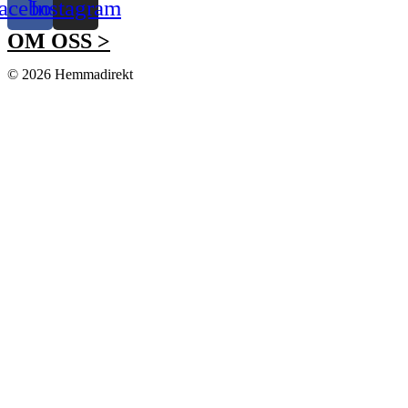
acebook
Instagram
OM OSS >
© 2026 Hemmadirekt