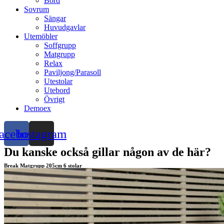
Bord
Sovrum
Sängar
Huvudgavlar
Utemöbler
Soffgrupp
Matgrupp
Relax
Paviljong/Parasoll
Utestolar
Utebord
Övrigt
Demoex
acebook
Instagram
Du kanske också gillar någon av de här?
Break Matgrupp 205cm 6 stolar