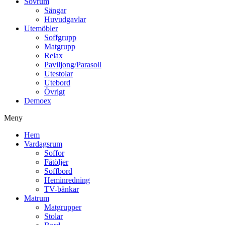
Sovrum
Sängar
Huvudgavlar
Utemöbler
Soffgrupp
Matgrupp
Relax
Paviljong/Parasoll
Utestolar
Utebord
Övrigt
Demoex
Meny
Hem
Vardagsrum
Soffor
Fåtöljer
Soffbord
Heminredning
TV-bänkar
Matrum
Matgrupper
Stolar