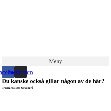
Hoppa
till
innehåll
Meny
acebook
Instagram
Du kanske också gillar någon av de här?
Trädgårdssoffa Orkangrå