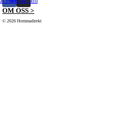
acebook
Instagram
OM OSS >
© 2026 Hemmadirekt