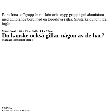
Barcelona soffgrupp är en skön och snygg grupp i grå aluminium
med tillhörande bord med en toppskiva i glas. Slitstarka dynor i grå
ingår.
Mått: Bord: 140 x 75cm Soffa: 84 x 77cm
Du kanske också gillar någon av de här?
Mazzaro Soffgrupp Beige
7.995 kr
Kampanj pris 4.495 kr