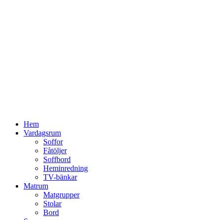
Hoppa
till
innehåll
Hem
Vardagsrum
Soffor
Fåtöljer
Soffbord
Heminredning
TV-bänkar
Matrum
Matgrupper
Stolar
Bord