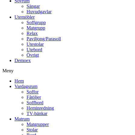
Sovrum
Sängar
Huvudgavlar
Utemöbler
Soffgrupp
Matgrupp
Relax
Paviljong/Parasoll
Utestolar
Utebord
Övrigt
Demoex
Meny
Hem
Vardagsrum
Soffor
Fåtöljer
Soffbord
Heminredning
TV-bänkar
Matrum
Matgrupper
Stolar