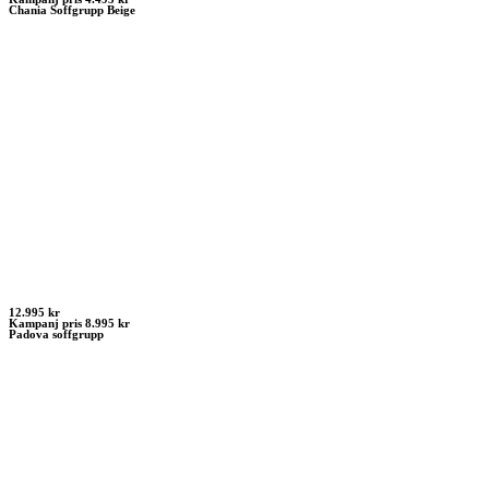
Chania Soffgrupp Beige
12.995 kr
Kampanj pris 8.995 kr
Padova soffgrupp