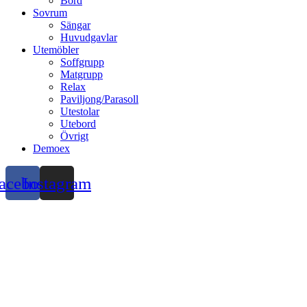
Bord
Sovrum
Sängar
Huvudgavlar
Utemöbler
Soffgrupp
Matgrupp
Relax
Paviljong/Parasoll
Utestolar
Utebord
Övrigt
Demoex
acebook
Instagram