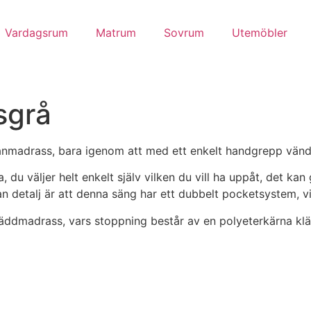
Vardagsrum
Matrum
Sovrum
Utemöbler
sgrå
llanmadrass, bara igenom att med ett enkelt handgrepp vän
u väljer helt enkelt själv vilken du vill ha uppåt, det kan 
detalj är att denna säng har ett dubbelt pocketsystem, vi
bäddmadrass, vars stoppning består av en polyeterkärna klä