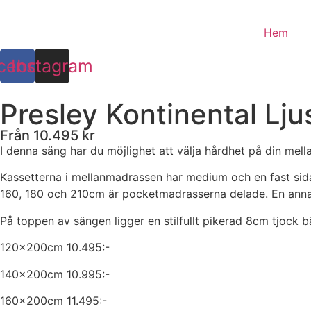
Hoppa
till
Hem
innehåll
cebook
Instagram
Presley Kontinental Lju
Från 10.495 kr
I denna säng har du möjlighet att välja hårdhet på din me
Kassetterna i mellanmadrassen har medium och en fast sida, d
160, 180 och 210cm är pocketmadrasserna delade. En annan 
På toppen av sängen ligger en stilfullt pikerad 8cm tjock 
120x200cm 10.495:-
140x200cm 10.995:-
160x200cm 11.495:-