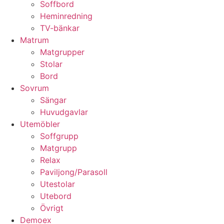
Soffbord
Heminredning
TV-bänkar
Matrum
Matgrupper
Stolar
Bord
Sovrum
Sängar
Huvudgavlar
Utemöbler
Soffgrupp
Matgrupp
Relax
Paviljong/Parasoll
Utestolar
Utebord
Övrigt
Demoex