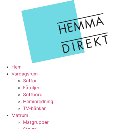
Hoppa
till
innehåll
Hem
Vardagsrum
Soffor
Fåtöljer
Soffbord
Heminredning
TV-bänkar
Matrum
Matgrupper