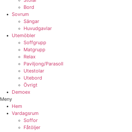
Stolar
Bord
Sovrum
Sängar
Huvudgavlar
Utemöbler
Soffgrupp
Matgrupp
Relax
Paviljong/Parasoll
Utestolar
Utebord
Övrigt
Demoex
Meny
Hem
Vardagsrum
Soffor
Fåtöljer