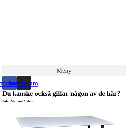
Hoppa
till
innehåll
Meny
acebook
Instagram
Du kanske också gillar någon av de här?
Polar Matbord 180cm